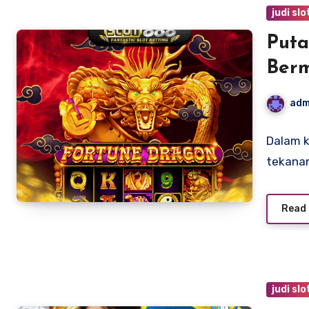
judi slo
Puta
Berm
Tiad
adm
Dalam k
tekanan
Read
judi slo