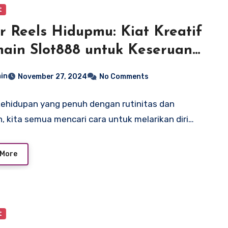
t
r Reels Hidupmu: Kiat Kreatif
ain Slot888 untuk Keseruan
a Tara!
in
November 27, 2024
No Comments
ehidupan yang penuh dengan rutinitas dan
, kita semua mencari cara untuk melarikan diri…
 More
t