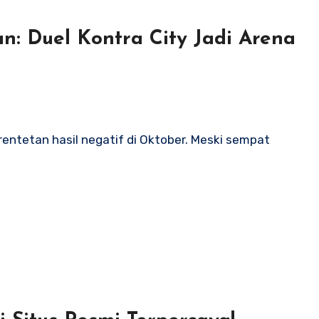
n: Duel Kontra City Jadi Arena
entetan hasil negatif di Oktober. Meski sempat