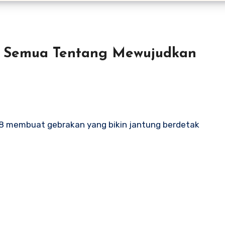
88 Semua Tentang Mewujudkan
88 membuat gebrakan yang bikin jantung berdetak