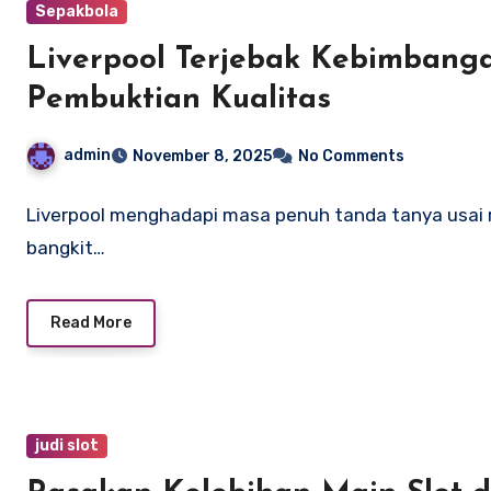
Sepakbola
Liverpool Terjebak Kebimbanga
Pembuktian Kualitas
admin
November 8, 2025
No Comments
Liverpool menghadapi masa penuh tanda tanya usai r
bangkit…
Read More
judi slot