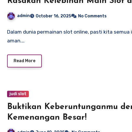
Rasakan Kelebihan Main Slot di
admin
October 16, 2025
No Comments
Dalam dunia permainan slot online, pasti kita semu
aman.…
Read More
judi slot
Buktikan Keberuntunganmu de
Kemenangan Besar!