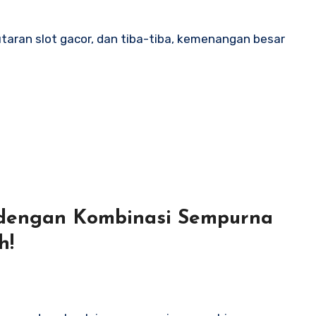
aran slot gacor, dan tiba-tiba, kemenangan besar
n dengan Kombinasi Sempurna
h!