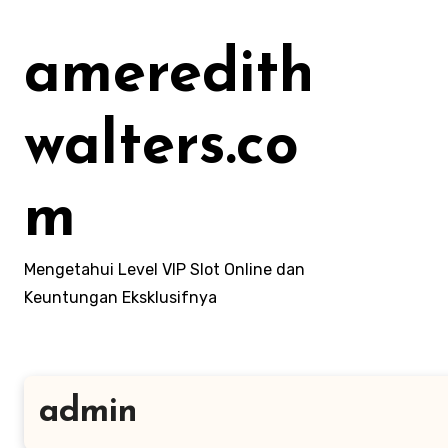
Skip
to
ameredith
content
walters.co
m
Mengetahui Level VIP Slot Online dan
Keuntungan Eksklusifnya
admin