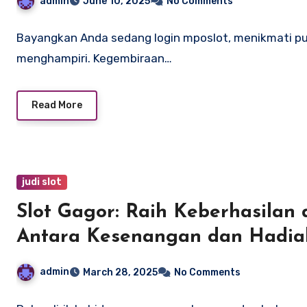
admin
June 10, 2025
No Comments
Bayangkan Anda sedang login mposlot, menikmati put
menghampiri. Kegembiraan…
Read More
judi slot
Slot Gagor: Raih Keberhasila
Antara Kesenangan dan Hadia
admin
March 28, 2025
No Comments