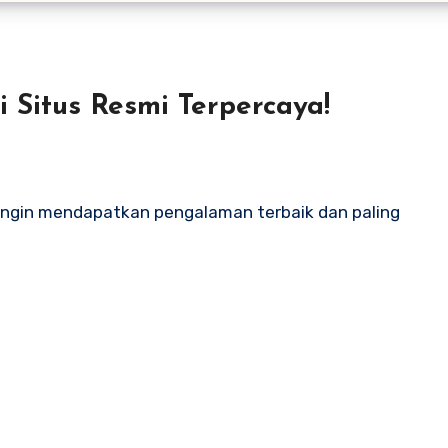
 Situs Resmi Terpercaya!
a ingin mendapatkan pengalaman terbaik dan paling