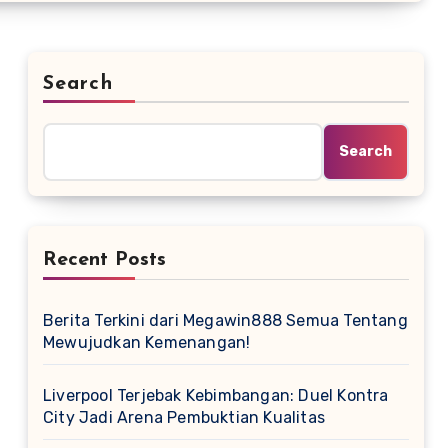
Search
Search
Recent Posts
Berita Terkini dari Megawin888 Semua Tentang
Mewujudkan Kemenangan!
Liverpool Terjebak Kebimbangan: Duel Kontra
City Jadi Arena Pembuktian Kualitas